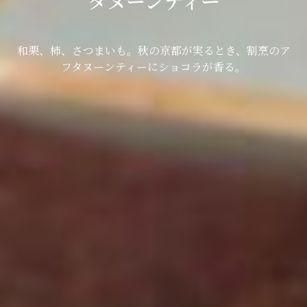
タヌーンティー
和栗、柿、さつまいも。秋の京都が実るとき、割烹のア
フタヌーンティーにショコラが香る。