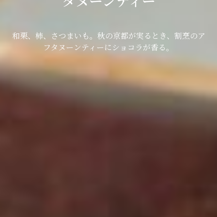
タヌーンティー
和栗、柿、さつまいも。秋の京都が実るとき、割烹のア
フタヌーンティーにショコラが香る。